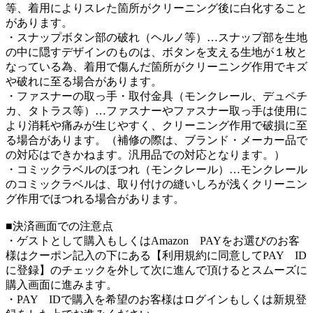
等、着用によりスレた箇所がクリーニング後に白化すること
があります。
・スナップボタン部の破れ（ヘルノ等）…スナップ部を生地
の中に隠すデザインのものは、ボタンを支える生地が１枚と
なっている為、着用で傷んだ箇所がクリーニング作用でキズ
や破れに至る場合があります。
・ファスナーの取っ手・取付金具（モンクレール、デュペチ
カ、タトラス等）…ファスナーやファスナー取っ手は使用に
より消耗や痛みが生じやすく、クリーニング作用で破損に至
る場合があります。（補修の際は、ブランド・メーカー品で
の対応はできかねます。汎用品での対応となります。）
・コミックラベルのほつれ（モンクレール）…モンクレール
のコミックラベルは、取り付けの縫いしろが浅くクリーニン
グ作用でほつれる場合があります。
■決済画面での注意点
・ゲストとして購入もしくはAmazon PAYをお選びのお客
様はクーポン記入の下にある【利用規約に同意してPAY ID
に登録】のチェックを外して次に進んで頂けるとスムーズに
購入画面に進みます。
・PAY IDで購入を希望のお客様はログインもしくは新規登