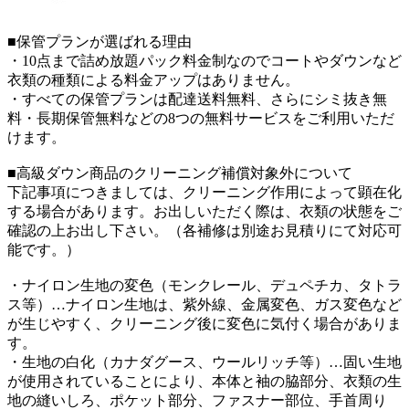
■保管プランが選ばれる理由
・10点まで詰め放題パック料金制なのでコートやダウンなど
衣類の種類による料金アップはありません。
・すべての保管プランは配達送料無料、さらにシミ抜き無
料・長期保管無料などの8つの無料サービスをご利用いただ
けます。
■高級ダウン商品のクリーニング補償対象外について
下記事項につきましては、クリーニング作用によって顕在化
する場合があります。お出しいただく際は、衣類の状態をご
確認の上お出し下さい。（各補修は別途お見積りにて対応可
能です。）
・ナイロン生地の変色（モンクレール、デュペチカ、タトラ
ス等）…ナイロン生地は、紫外線、金属変色、ガス変色など
が生じやすく、クリーニング後に変色に気付く場合がありま
す。
・生地の白化（カナダグース、ウールリッチ等）…固い生地
が使用されていることにより、本体と袖の脇部分、衣類の生
地の縫いしろ、ポケット部分、ファスナー部位、手首周り