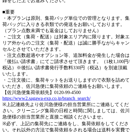
録をした上でお進みください。
■重要
・本プランは原則、集荷バッグ単位での管理となります。集
荷バッグに入りきる衣類での発送をお願いしております。
（プラン点数未満でも返金はしておりません）
・ご注文（集荷・配送）は対象エリア内に限ります。対象エ
リア外からのご注文（集荷・配送）は誠に勝手ながらキャン
セルとさせていただきます。
・注文点数超過やオプション等、追加料金が発生した場合は
「後払い請求書」にてご請求させて頂きます。（1枚1,100円/
税込）※後払い請求書発行手数料330円（税込）を別途頂戴
いたします。
・ご注文後に、集荷キットをお送りしますので衣類を詰めて
いただき、佐川急便に集荷依頼のご連絡をお願いします。
【佐川急便集荷依頼先】0120-99-4500
https://www2.sagawa-exp.co.jp/branch_search/
※上記連絡先より佐川急便様の担当営業所にご連絡してくだ
さい。クリーニング集荷の日程と時間に関しましては、佐川
急便様の担当営業所と直接ご相談くださいませ。
※必ず、上記の集荷先にご連絡をし、集荷依頼をしてくださ
い。それ以外の方法で集荷依頼をされる場合は送料を実費で