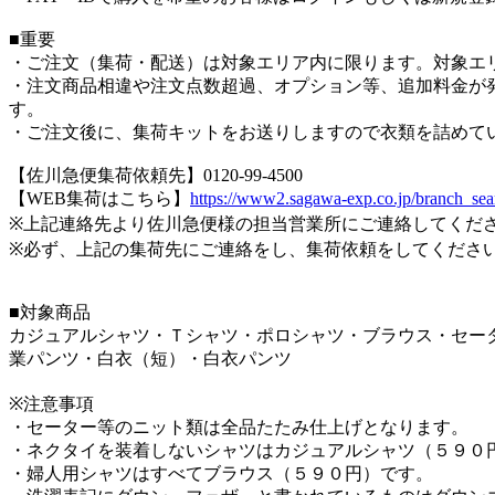
■重要
・ご注文（集荷・配送）は対象エリア内に限ります。対象エ
・注文商品相違や注文点数超過、オプション等、追加料金が発
す。
・ご注文後に、集荷キットをお送りしますので衣類を詰めて
【佐川急便集荷依頼先】0120-99-4500
【WEB集荷はこちら】
https://www2.sagawa-exp.co.jp/branch_sea
※上記連絡先より佐川急便様の担当営業所にご連絡してくだ
※必ず、上記の集荷先にご連絡をし、集荷依頼をしてくださ
■対象商品
カジュアルシャツ・Ｔシャツ・ポロシャツ・ブラウス・セー
業パンツ・白衣（短）・白衣パンツ
※注意事項
・セーター等のニット類は全品たたみ仕上げとなります。
・ネクタイを装着しないシャツはカジュアルシャツ（５９０
・婦人用シャツはすべてブラウス（５９０円）です。