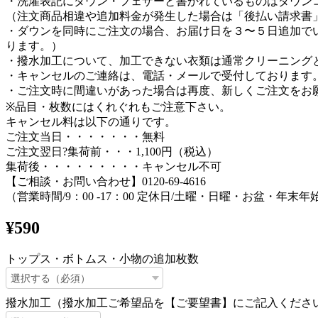
・洗濯表記にダウン・フェザーと書かれているものはダウン
（注文商品相違や追加料金が発生した場合は「後払い請求書」
・ダウンを同時にご注文の場合、お届け日を３〜５日追加で
ります。）
・撥水加工について、加工できない衣類は通常クリーニング
・キャンセルのご連絡は、電話・メールで受付しております
・ご注文時に間違いがあった場合は再度、新しくご注文をお
※品目・枚数にはくれぐれもご注意下さい。
キャンセル料は以下の通りです。
ご注文当日・・・・・・・無料
ご注文翌日?集荷前・・・1,100円（税込）
集荷後・・・・・・・・・キャンセル不可
【ご相談・お問い合わせ】0120-69-4616
（営業時間/9：00 -17：00 定休日/土曜・日曜・お盆・年末年
¥590
トップス・ボトムス・小物の追加枚数
撥水加工（撥水加工ご希望品を【ご要望書】にご記入くださ