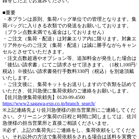
録をした上でお進みください。
■重要
・本プランは原則、集荷バッグ単位での管理となります。集
荷バッグに入りきる衣類での発送をお願いしております。
（プラン点数未満でも返金はしておりません）
・ご注文（集荷・配送）は対象エリア内に限ります。対象エ
リア外からのご注文（集荷・配送）は誠に勝手ながらキャン
セルとさせていただきます。
・注文点数超過やオプション等、追加料金が発生した場合は
「後払い請求書」にてご請求させて頂きます。（1枚1,100円/
税込）※後払い請求書発行手数料330円（税込）を別途頂戴
いたします。
・ご注文後に、集荷キットをお送りしますので衣類を詰めて
いただき、佐川急便に集荷依頼のご連絡をお願いします。
【佐川急便集荷依頼先】0120-99-4500
https://www2.sagawa-exp.co.jp/branch_search/
※上記連絡先より佐川急便様の担当営業所にご連絡してくだ
さい。クリーニング集荷の日程と時間に関しましては、佐川
急便様の担当営業所と直接ご相談くださいませ。
※必ず、上記の集荷先にご連絡をし、集荷依頼をしてくださ
い。それ以外の方法で集荷依頼をされる場合は送料を実費で