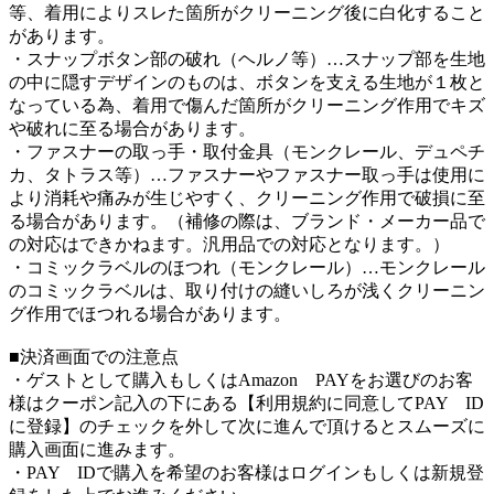
等、着用によりスレた箇所がクリーニング後に白化すること
があります。
・スナップボタン部の破れ（ヘルノ等）…スナップ部を生地
の中に隠すデザインのものは、ボタンを支える生地が１枚と
なっている為、着用で傷んだ箇所がクリーニング作用でキズ
や破れに至る場合があります。
・ファスナーの取っ手・取付金具（モンクレール、デュペチ
カ、タトラス等）…ファスナーやファスナー取っ手は使用に
より消耗や痛みが生じやすく、クリーニング作用で破損に至
る場合があります。（補修の際は、ブランド・メーカー品で
の対応はできかねます。汎用品での対応となります。）
・コミックラベルのほつれ（モンクレール）…モンクレール
のコミックラベルは、取り付けの縫いしろが浅くクリーニン
グ作用でほつれる場合があります。
■決済画面での注意点
・ゲストとして購入もしくはAmazon PAYをお選びのお客
様はクーポン記入の下にある【利用規約に同意してPAY ID
に登録】のチェックを外して次に進んで頂けるとスムーズに
購入画面に進みます。
・PAY IDで購入を希望のお客様はログインもしくは新規登