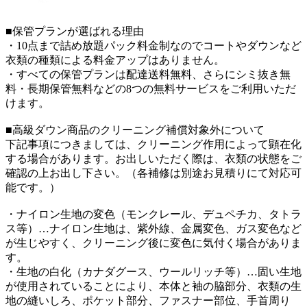
■保管プランが選ばれる理由
・10点まで詰め放題パック料金制なのでコートやダウンなど
衣類の種類による料金アップはありません。
・すべての保管プランは配達送料無料、さらにシミ抜き無
料・長期保管無料などの8つの無料サービスをご利用いただ
けます。
■高級ダウン商品のクリーニング補償対象外について
下記事項につきましては、クリーニング作用によって顕在化
する場合があります。お出しいただく際は、衣類の状態をご
確認の上お出し下さい。（各補修は別途お見積りにて対応可
能です。）
・ナイロン生地の変色（モンクレール、デュペチカ、タトラ
ス等）…ナイロン生地は、紫外線、金属変色、ガス変色など
が生じやすく、クリーニング後に変色に気付く場合がありま
す。
・生地の白化（カナダグース、ウールリッチ等）…固い生地
が使用されていることにより、本体と袖の脇部分、衣類の生
地の縫いしろ、ポケット部分、ファスナー部位、手首周り