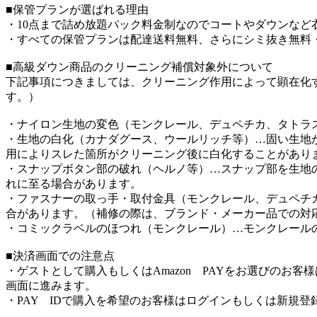
■保管プランが選ばれる理由
・10点まで詰め放題パック料金制なのでコートやダウンなど
・すべての保管プランは配達送料無料、さらにシミ抜き無料
■高級ダウン商品のクリーニング補償対象外について
下記事項につきましては、クリーニング作用によって顕在化
す。）
・ナイロン生地の変色（モンクレール、デュペチカ、タトラ
・生地の白化（カナダグース、ウールリッチ等）…固い生地
用によりスレた箇所がクリーニング後に白化することがあり
・スナップボタン部の破れ（ヘルノ等）…スナップ部を生地
れに至る場合があります。
・ファスナーの取っ手・取付金具（モンクレール、デュペチ
合があります。（補修の際は、ブランド・メーカー品での対
・コミックラベルのほつれ（モンクレール）…モンクレール
■決済画面での注意点
・ゲストとして購入もしくはAmazon PAYをお選びのお
画面に進みます。
・PAY IDで購入を希望のお客様はログインもしくは新規