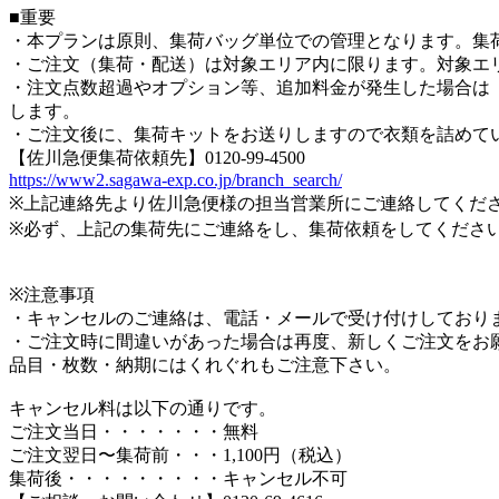
■重要
・本プランは原則、集荷バッグ単位での管理となります。集
・ご注文（集荷・配送）は対象エリア内に限ります。対象エ
・注文点数超過やオプション等、追加料金が発生した場合は「後
します。
・ご注文後に、集荷キットをお送りしますので衣類を詰めて
【佐川急便集荷依頼先】0120-99-4500
https://www2.sagawa-exp.co.jp/branch_search/
※上記連絡先より佐川急便様の担当営業所にご連絡してくだ
※必ず、上記の集荷先にご連絡をし、集荷依頼をしてくださ
※注意事項
・キャンセルのご連絡は、電話・メールで受け付けしており
・ご注文時に間違いがあった場合は再度、新しくご注文をお
品目・枚数・納期にはくれぐれもご注意下さい。
キャンセル料は以下の通りです。
ご注文当日・・・・・・・無料
ご注文翌日〜集荷前・・・1,100円（税込）
集荷後・・・・・・・・・キャンセル不可