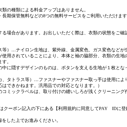
衣類の種類による料金アップはありません。
・長期保管無料などの8つの無料サービスをご利用いただけま
する場合があります。お出しいただく際は、衣類の状態をご確
ス等）…ナイロン生地は、紫外線、金属変色、ガス変色などが
が使用されていることにより、本体と袖の脇部分、衣類の生地
ます。
の中に隠すデザインのものは、ボタンを支える生地が１枚とな
カ、タトラス等）…ファスナーやファスナー取っ手は使用によ
応はできかねます。汎用品での対応となります。）
のコミックラベルは、取り付けの縫いしろが浅くクリーニング
客様はクーポン記入の下にある【利用規約に同意してPAY ID
登録をした上でお進みください。