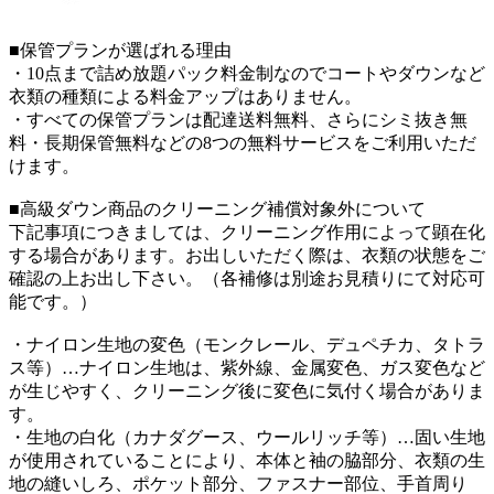
■保管プランが選ばれる理由
・10点まで詰め放題パック料金制なのでコートやダウンなど
衣類の種類による料金アップはありません。
・すべての保管プランは配達送料無料、さらにシミ抜き無
料・長期保管無料などの8つの無料サービスをご利用いただ
けます。
■高級ダウン商品のクリーニング補償対象外について
下記事項につきましては、クリーニング作用によって顕在化
する場合があります。お出しいただく際は、衣類の状態をご
確認の上お出し下さい。（各補修は別途お見積りにて対応可
能です。）
・ナイロン生地の変色（モンクレール、デュペチカ、タトラ
ス等）…ナイロン生地は、紫外線、金属変色、ガス変色など
が生じやすく、クリーニング後に変色に気付く場合がありま
す。
・生地の白化（カナダグース、ウールリッチ等）…固い生地
が使用されていることにより、本体と袖の脇部分、衣類の生
地の縫いしろ、ポケット部分、ファスナー部位、手首周り