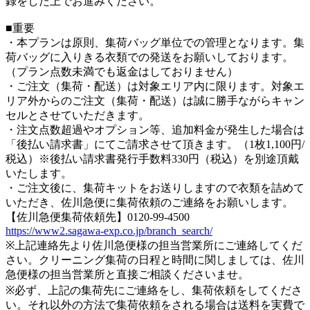
録をした上でお進みください。
■重要
・本プランは原則、集荷バッグ単位での管理となります。集
荷バッグに入りきる衣類での発送をお願いしております。
（プラン点数未満でも返金はしておりません）
・ご注文（集荷・配送）は対象エリア内に限ります。対象エ
リア外からのご注文（集荷・配送）は誠に勝手ながらキャン
セルとさせていただきます。
・注文点数超過やオプション等、追加料金が発生した場合は
「後払い請求書」にてご請求させて頂きます。（1枚1,100円/
税込）※後払い請求書発行手数料330円（税込）を別途頂戴
いたします。
・ご注文後に、集荷キットをお送りしますので衣類を詰めて
いただき、佐川急便に集荷依頼のご連絡をお願いします。
【佐川急便集荷依頼先】0120-99-4500
https://www2.sagawa-exp.co.jp/branch_search/
※上記連絡先より佐川急便様の担当営業所にご連絡してくだ
さい。クリーニング集荷の日程と時間に関しましては、佐川
急便様の担当営業所と直接ご相談くださいませ。
※必ず、上記の集荷先にご連絡をし、集荷依頼をしてくださ
い。それ以外の方法で集荷依頼をされる場合は送料を実費で