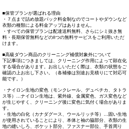
■保管プランが選ばれる理由
・７点まで詰め放題パック料金制なのでコートやダウンなど
衣類の種類による料金アップはありません。
・すべての保管プランは配達送料無料、さらにシミ抜き無
料・長期保管無料などの8つの無料サービスをご利用いただ
けます。
■高級ダウン商品のクリーニング補償対象外について
下記事項につきましては、クリーニング作用によって顕在化
する場合があります。お出しいただく際は、衣類の状態をご
確認の上お出し下さい。（各補修は別途お見積りにて対応可
能です。）
・ナイロン生地の変色（モンクレール、デュペチカ、タトラ
ス等）…ナイロン生地は、紫外線、金属変色、ガス変色など
が生じやすく、クリーニング後に変色に気付く場合がありま
す。
・生地の白化（カナダグース、ウールリッチ等）…固い生地
が使用されていることにより、本体と袖の脇部分、衣類の生
地の縫いしろ、ポケット部分、ファスナー部位、手首周り