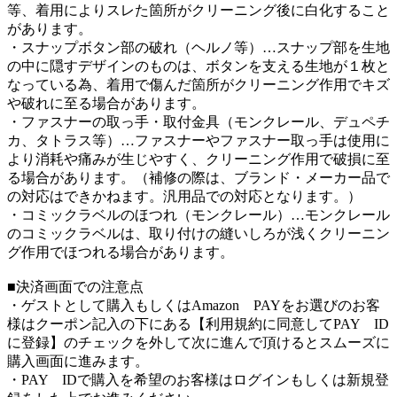
等、着用によりスレた箇所がクリーニング後に白化すること
があります。
・スナップボタン部の破れ（ヘルノ等）…スナップ部を生地
の中に隠すデザインのものは、ボタンを支える生地が１枚と
なっている為、着用で傷んだ箇所がクリーニング作用でキズ
や破れに至る場合があります。
・ファスナーの取っ手・取付金具（モンクレール、デュペチ
カ、タトラス等）…ファスナーやファスナー取っ手は使用に
より消耗や痛みが生じやすく、クリーニング作用で破損に至
る場合があります。（補修の際は、ブランド・メーカー品で
の対応はできかねます。汎用品での対応となります。）
・コミックラベルのほつれ（モンクレール）…モンクレール
のコミックラベルは、取り付けの縫いしろが浅くクリーニン
グ作用でほつれる場合があります。
■決済画面での注意点
・ゲストとして購入もしくはAmazon PAYをお選びのお客
様はクーポン記入の下にある【利用規約に同意してPAY ID
に登録】のチェックを外して次に進んで頂けるとスムーズに
購入画面に進みます。
・PAY IDで購入を希望のお客様はログインもしくは新規登