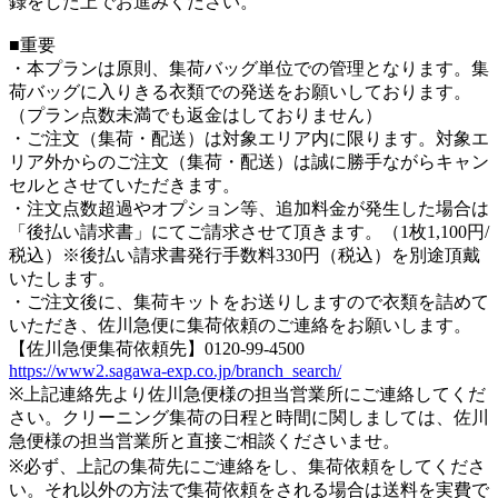
録をした上でお進みください。
■重要
・本プランは原則、集荷バッグ単位での管理となります。集
荷バッグに入りきる衣類での発送をお願いしております。
（プラン点数未満でも返金はしておりません）
・ご注文（集荷・配送）は対象エリア内に限ります。対象エ
リア外からのご注文（集荷・配送）は誠に勝手ながらキャン
セルとさせていただきます。
・注文点数超過やオプション等、追加料金が発生した場合は
「後払い請求書」にてご請求させて頂きます。（1枚1,100円/
税込）※後払い請求書発行手数料330円（税込）を別途頂戴
いたします。
・ご注文後に、集荷キットをお送りしますので衣類を詰めて
いただき、佐川急便に集荷依頼のご連絡をお願いします。
【佐川急便集荷依頼先】0120-99-4500
https://www2.sagawa-exp.co.jp/branch_search/
※上記連絡先より佐川急便様の担当営業所にご連絡してくだ
さい。クリーニング集荷の日程と時間に関しましては、佐川
急便様の担当営業所と直接ご相談くださいませ。
※必ず、上記の集荷先にご連絡をし、集荷依頼をしてくださ
い。それ以外の方法で集荷依頼をされる場合は送料を実費で